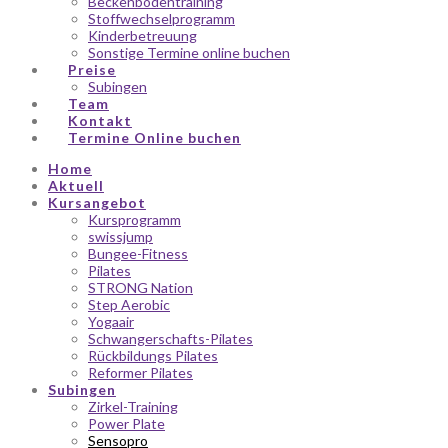
Beckenbodentraining
Stoffwechselprogramm
Kinderbetreuung
Sonstige Termine online buchen
Preise
Subingen
Team
Kontakt
Termine Online buchen
Home
Aktuell
Kursangebot
Kursprogramm
swissjump
Bungee-Fitness
Pilates
STRONG Nation
Step Aerobic
Yogaair
Schwangerschafts-Pilates
Rückbildungs Pilates
Reformer Pilates
Subingen
Zirkel-Training
Power Plate
Sensopro