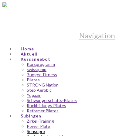
Navigation
Home
Aktuell
Kursangebot
Kursprogramm
swissjump
Bungee-Fitness
Pilates
STRONG Nation
Step Aerobic
Yogaair
Schwangerschafts-Pilates
Rückbildungs Pilates
Reformer Pilates
Subingen
Zirkel-Training
Power Plate
Sensopro